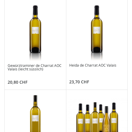
Heida de Charrat AOC Valais
Gewürztraminer de Charrat AOC
Valais (leicht süsslich)
Preis
Preis
23,70 CHF
20,80 CHF