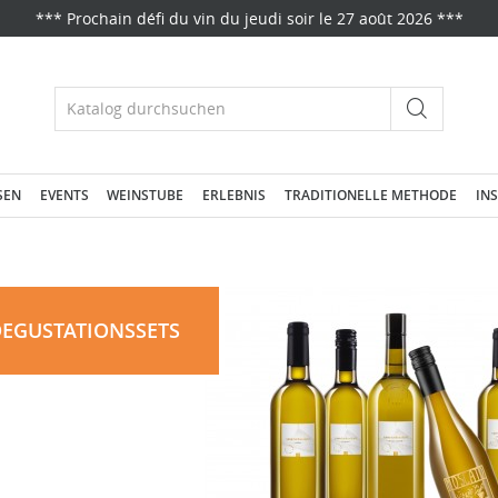
*** Prochain défi du vin du jeudi soir le 27 août 2026 ***
Suche
SEN
EVENTS
WEINSTUBE
ERLEBNIS
TRADITIONELLE METHODE
IN
EGUSTATIONSSETS