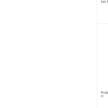
Set 
Prob
cl