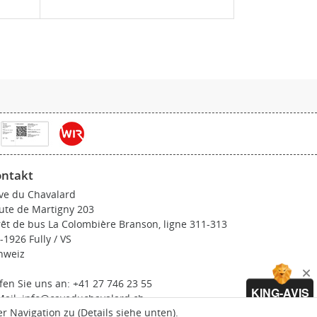
ntakt
ve du Chavalard
ute de Martigny 203
rêt de bus La Colombière Branson, ligne 311-313
-1926 Fully / VS
hweiz
fen Sie uns an:
+41 27 746 23 55
KING-AVIS
Mail:
info@caveduchavalard.ch
 Navigation zu (
Details siehe unten
).