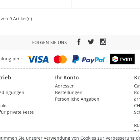
 von 9 Artikel(n)
Facebook
Twitter
Instagram
FOLGEN SIE UNS
hlung per :
trieb
Ihr Konto
Ko
Adressen
Ca
bedingungen
Bestellungen
Ro
n
Persönliche Angaben
ar
inks
CH
ür private Feste
Sc
Ru
E-
stimmen Sie unserer Verwendung von Cookies zur Verbesserung der