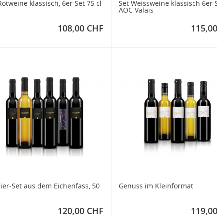
Rotweine klassisch, 6er Set 75 cl
Set Weissweine klassisch 6er 
AOC Valais
Preis
Preis
108,00 CHF
115,0
ier-Set aus dem Eichenfass, 50
Genuss im Kleinformat
Preis
Preis
120,00 CHF
119,0