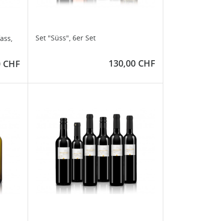
Set "Süss", 6er Set
ass,
Preis
130,00 CHF
0 CHF