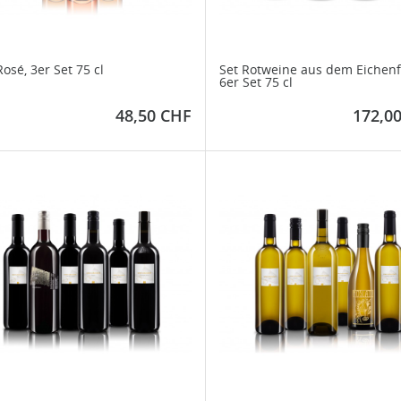
Rosé, 3er Set 75 cl
Set Rotweine aus dem Eichenf
6er Set 75 cl
Preis
Preis
48,50 CHF
172,0