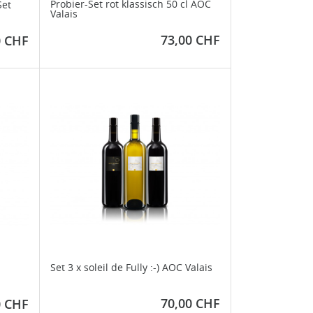
Probier-Set rot klassisch 50 cl AOC
Set
Valais
Preis
73,00 CHF
0 CHF
Set 3 x soleil de Fully :-) AOC Valais
Preis
70,00 CHF
0 CHF