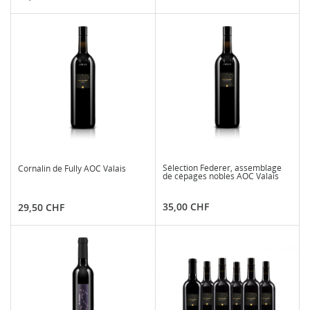
Sélection Federer, assemblage
Cornalin de Fully AOC Valais
de cépages nobles AOC Valais
Prix
Prix
35,00 CHF
29,50 CHF