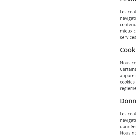
Les cook
navigati
contenu
mieux c
service
Cooki
Nous co
Certain
apparei
cookies 
régleme
Donné
Les cook
navigat
données
Nous ne