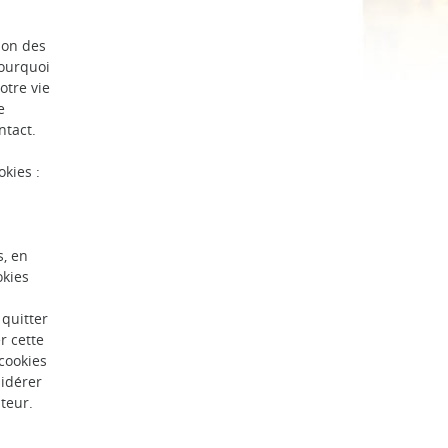
ion des
pourquoi
otre vie
e
ntact.
okies :
s, en
okies
 quitter
r cette
 cookies
sidérer
teur.