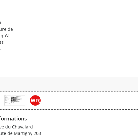
t
ure de
squ'à
es
s
formations
ve du Chavalard
ute de Martigny 203