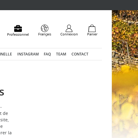
Français
Connexion
Panier
Professionnel
NNELLE
INSTAGRAM
FAQ
TEAM
CONTACT
s
-
t de
site,
ie
rer la