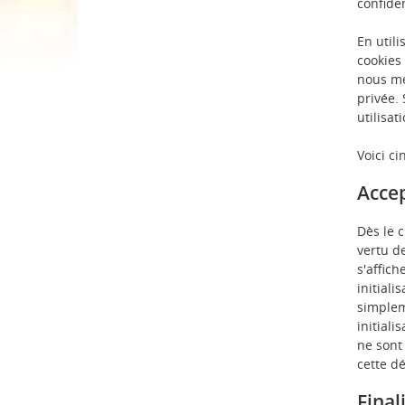
confiden
En utili
cookies 
nous me
privée.
utilisat
Voici ci
Acce
Dès le 
vertu d
s'affich
initiali
simplem
initiali
ne sont
cette d
Final