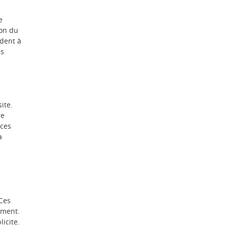
e
ion du
ident à
es
ite.
re
 ces
a
 Ces
ement.
icite.