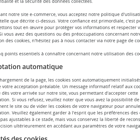
tialité et la sécurité des données collectées.
sant notre site e-commerce, vous acceptez notre politique d'utilisat
telle que décrite ci-dessus. Votre confiance est primordiale, c'est 
ttons tout en œuvre pour protéger vos informations et respecter v
 Si vous avez des questions ou des préoccupations concernant notr
ion des cookies, n'hésitez pas à nous contacter via notre page de co
nq points essentiels à connaître concernant notre utilisation des co
ptation automatique
chargement de la page, les cookies sont automatiquement initialisé
e votre acceptation préalable. Un message informatif relatif aux co
e dès votre arrivée sur notre site, vous permettant d'accepter cette
sation. Si vous refusez, veuillez noter que vous avez la possibilité de
ent le site ou de vider les cookies de votre navigateur pour annule
sation. Veuillez également garder à l'esprit que les préférences des
 pas ajustables à ce stade, mais vous conservez la liberté de recon
écision ultérieurement en accédant aux paramètres de votre naviga
ités des cookies