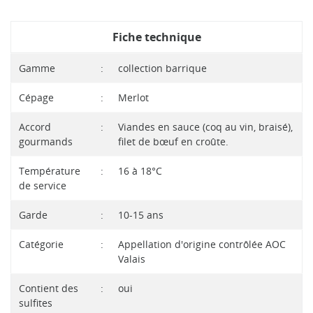
Fiche technique
Gamme
:
collection barrique
Cépage
:
Merlot
Accord
:
Viandes en sauce (coq au vin, braisé),
gourmands
filet de bœuf en croûte.
Température
:
16 à 18°C
de service
Garde
:
10-15 ans
Catégorie
:
Appellation d'origine contrôlée AOC
Valais
Contient des
:
oui
sulfites